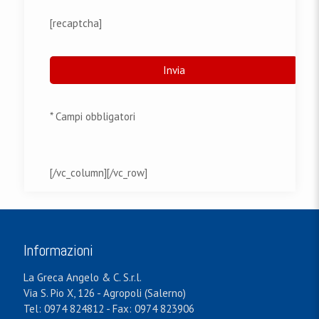
[recaptcha]
* Campi obbligatori
[/vc_column][/vc_row]
Informazioni
La Greca Angelo & C. S.r.l.
Via S. Pio X, 126 - Agropoli (Salerno)
Tel: 0974 824812 - Fax: 0974 823906