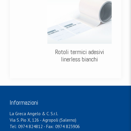
Rotoli termici adesivi
linerless bianchi
Informazioni
La Greca Angelo & C. S.r.l.
Via S. Pio X, 126 - Agropoli (Salerno)
Tel: 0974 824812 - Fax: 0974 823906