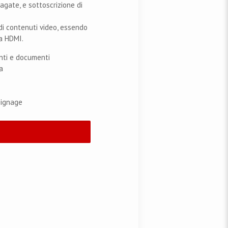
agate, e sottoscrizione di
di contenuti video, essendo
ia HDMI.
nti e documenti
a
 signage