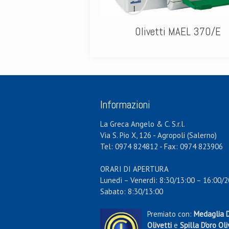
Olivetti MAEL 370/E
Informazioni
La Greca Angelo & C. S.r.l.
Via S. Pio X, 126 - Agropoli (Salerno)
Tel: 0974 824812 - Fax: 0974 823906
ORARI DI APERTURA
Lunedì – Venerdì: 8:30/13:00 – 16:00/2
Sabato: 8:30/13:00
Premiato con:
Medaglia D
Olivetti
e
Spilla D'oro Oli