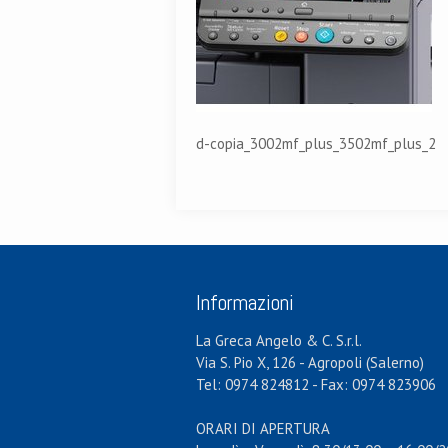
d-copia_3002mf_plus_3502mf_plus_2
Informazioni
La Greca Angelo & C. S.r.l.
Via S. Pio X, 126 - Agropoli (Salerno)
Tel: 0974 824812 - Fax: 0974 823906
ORARI DI APERTURA