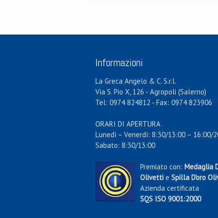
Informazioni
La Greca Angelo & C. S.r.l.
Via S. Pio X, 126 - Agropoli (Salerno)
Tel: 0974 824812 - Fax: 0974 823906
ORARI DI APERTURA
Lunedì – Venerdì: 8:30/13:00 – 16:00/2
Sabato: 8:30/13:00
Premiato con:
Medaglia D
Olivetti
e
Spilla D'oro Oli
Azienda certificata
SQS ISO 9001:2000