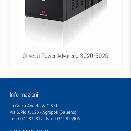
Olivetti Power Advanced 3020-5020
Informazioni
La Greca Angelo & C. S.r.l.
Via S. Pio X, 126 - Agropoli (Salerno)
Tel: 0974 824812 - Fax: 0974 823906